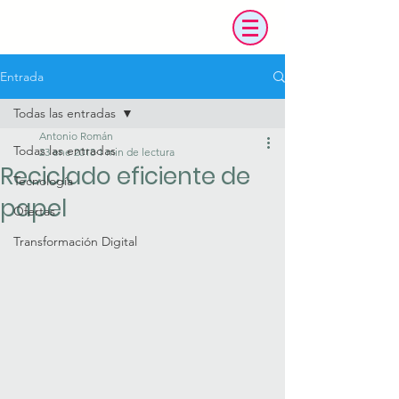
Entrada
Todas las entradas
Antonio Román
Todas las entradas
23 ene 2018
1 min de lectura
Reciclado eficiente de
Tecnología
papel
Ofertas
Transformación Digital