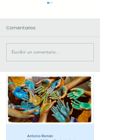
Comentarios
TELETRABAJANDO
Escribir un comentario...
Servidores Nas
Fotógrafos
Antonio Román