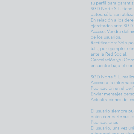
su perfil para garanti
SGD Norte S.L. tiene 
datos, sólo son utili
En relación a los der
ejercitados ante SGD 
Acceso: Vendrá defini
de los usuarios.
Rectificación: Sólo p
S.L., por ejemplo, el
ante la Red Social.
Cancelación y/u Oposi
encuentre bajo el cont
SGD Norte S.L. realiz
Acceso a la informació
Publicación en el per
Enviar mensajes person
Actualizaciones del es
El usuario siempre pue
quién comparte sus co
Publicaciones
El usuario, una vez u
o fotografías o cualq