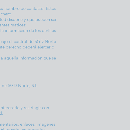
 su nombre de contacto. Estos
fichero.
usted dispone y que pueden ser
entes matices:
la información de los perfiles
 bajo el control de SGD Norte
ste derecho deberá ejercerlo
 a aquella información que se
na de SGD Norte, S.L.
teresarle y restringir con
ad.
omentarios, enlaces, imágenes
El usuario, en todos los