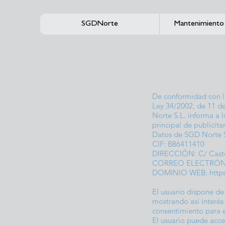
SGDNorte
Mantenimiento 
De conformidad con lo
Ley 34/2002, de 11 de
Norte S.L. informa a l
principal de publicita
Datos de SGD Norte 
CIF: B86411410
DIRECCIÓN: C/ Castor
CORREO ELECTRÓ
DOMINIO WEB:
http
El usuario dispone de
mostrando así interés 
consentimiento para e
El usuario puede acce