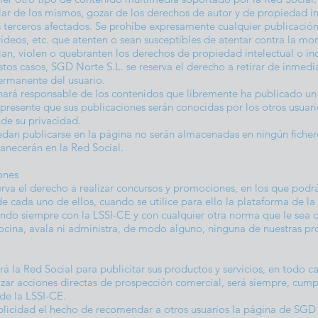
ular de los mismos, gozar de los derechos de autor y de propiedad in
 terceros afectados. Se prohíbe expresamente cualquier publicación 
 vídeos, etc. que atenten o sean susceptibles de atentar contra la mora
jan, violen o quebranten los derechos de propiedad intelectual o ind
stos casos, SGD Norte S.L. se reserva el derecho a retirar de inmed
permanente del usuario.
hará responsable de los contenidos que libremente ha publicado un
 presente que sus publicaciones serán conocidas por los otros usuari
 de su privacidad.
dan publicarse en la página no serán almacenadas en ningún fiche
manecerán en la Red Social.
ones
rva el derecho a realizar concursos y promociones, en los que podrá 
e cada uno de ellos, cuando se utilice para ello la plataforma de la
do siempre con la LSSI-CE y con cualquier otra norma que le sea 
ocina, avala ni administra, de modo alguno, ninguna de nuestras pr
rá la Red Social para publicitar sus productos y servicios, en todo ca
izar acciones directas de prospección comercial, será siempre, cump
 de la LSSI-CE.
blicidad el hecho de recomendar a otros usuarios la página de SGD