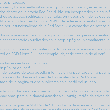
zar su privacidad.
acceso y trata aquella información pública del usuario, en especial,
zados dentro de la propia Red Social. No son incorporados a ningún 
echos de acceso, rectificación, cancelación y oposición, de los que 
Norte S.L., de acuerdo con la RGPD, debe tener en cuenta los sigui
do por la funcionalidad de la Red Social y la capacidad de acceso a 
odrá satisfacerse en relación a aquella información que se encuentre
iminar comentarios publicados en la propia página. Normalmente, e
ción: Como en el caso anterior, sólo podrá satisfacerse en relación
rol de SGD Norte S.L., por ejemplo, dejar de estar unido al perfil.
ará las siguientes actuaciones:
n pública del perfil.
fil del usuario de toda aquella información ya publicada en la pági
ales e individuales a través de los canales de la Red Social.
tado de la página que se publicarán en el perfil del usuario.
de controlar sus conexiones, eliminar los contenidos que dejen de in
nexiones, para ello deberá acceder a su configuración de privacid
nido a la página de SGD Norte S.L. podrá publicar en ésta última c
uier otro tipo de contenido multimedia soportado por la Red Social. 