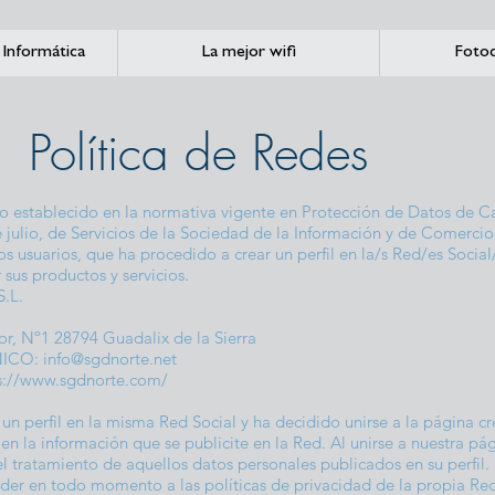
Informática
La mejor wifi
Fotoc
Política de Redes
 establecido en la normativa vigente en Protección de Datos de Ca
 julio, de Servicios de la Sociedad de la Información y de Comerci
os usuarios, que ha procedido a crear un perfil en la/s Red/es Socia
r sus productos y servicios.
S.L.
, Nº1 28794 Guadalix de la Sierra
NICO:
info@sgdnorte.net
s://www.sgdnorte.com/
 un perfil en la misma Red Social y ha decidido unirse a la página 
en la información que se publicite en la Red. Al unirse a nuestra pági
l tratamiento de aquellos datos personales publicados en su perfil.
der en todo momento a las políticas de privacidad de la propia Red