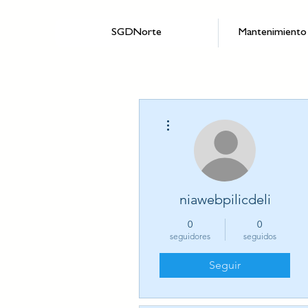
SGDNorte
Mantenimiento 
Más acciones
niawebpilicdeli
0
0
seguidores
seguidos
Seguir