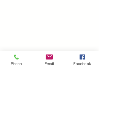
Phone
Email
Facebook
Política de Cookies
Política de Redes
Condiciones de uso
© 2018 SGD Norte