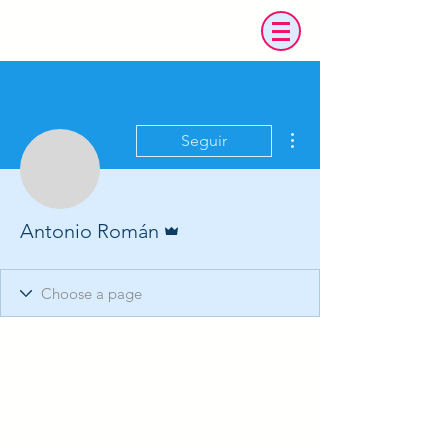
Más acciones
Seguir
Administrador
Antonio Román