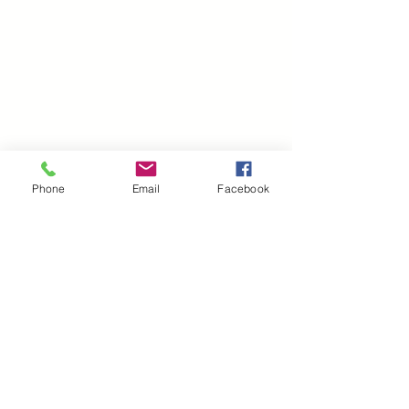
Phone
Email
Facebook
Política de Cookies
Política de Redes
Condiciones de uso
© 2018 SGD Norte